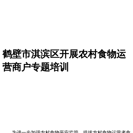
鹤壁市淇滨区开展农村食物运
营商户专题培训
为进一步加强农村食物平安监管，提拔农村食物运营者食