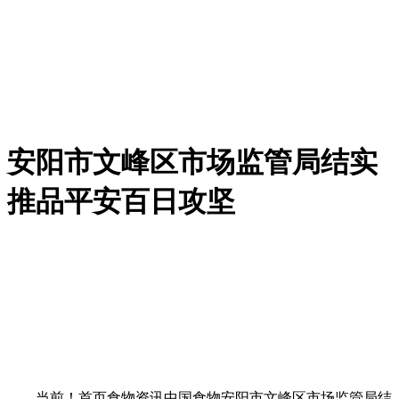
安阳市文峰区市场监管局结实
推品平安百日攻坚
当前！首页食物资讯中国食物安阳市文峰区市场监管局结