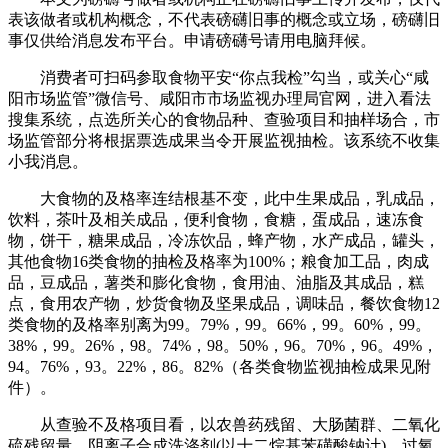
表该做者或机构概念，不代表磅礴旧事的概念或立场，磅礴旧
事仅供给消息发布平台。申请磅礴号请用电脑拜候。
消费者可扫码参取食物平安“你点我检”勾当，或关心“咸
阳市场监管”微信号、咸阳市市场监视办理局官网，进入看法
搜集系统，点选所关心的食物品种、查验项目和抽样场合，市
场监管部分将根据票选成果当令开展监视抽检。该系统不收集
小我消息。
大食物的及格率连结根基不变，此中生果成品，乳成品，
饮料，茶叶及相关成品，便利食物，食糖，蛋成品，速冻食
物，饼干，糖果成品，冷冻饮品，蜂产物，水产成品，罐头，
其他食物16类食物的抽检及格率为100%；粮食加工品，肉成
品，豆成品，薯类和膨化食物，食用油、油脂及其成品，糕
点，食用农产物，炒货食物及坚果成品，调味品，餐饮食物12
类食物的及格率别离为99。79%，99。66%，99。60%，99。
38%，99。26%，98。74%，98。50%，96。70%，96。49%，
94。76%，93。22%，86。82%（各类食物监视抽检成果见附
件）。
从查验不及格项目看，以农兽药残留、大肠菌群、二氧化
硫残留量、阴离子合成洗涤剂(以十二烷基苯磺酸钠计)、过氧