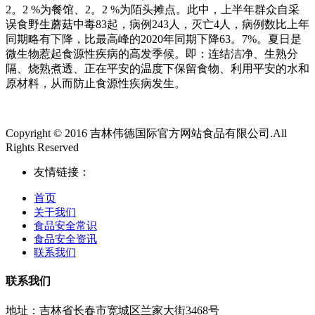
2。2 %为餐馆、2。2 %为陌头摊点。此中，上半年群众自采
误食野生蘑菇中毒83起，病例243人，灭亡4人，病例数比上年
同期略有下降，比最高峰的2020年同期下降63。7%。夏日是
微生物惹起食源性疾病的高发季候。即：连结洁净、生熟分
隔、烧熟煮透、正在平安的温度下保留食物、利用平安的水和
原材料，从而防止食源性疾病发生。
Copyright © 2016 吉林伟德国际官方网站食品有限公司.All
Rights Reserved
友情链接：
首页
关于我们
食品安全常识
食品安全资讯
联系我们
联系我们
地址：吉林省长春市宽城区兰家大街3468号