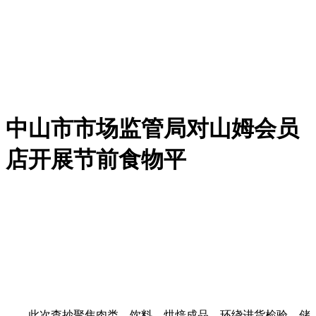
中山市市场监管局对山姆会员
店开展节前食物平
此次查抄聚焦肉类、饮料、烘焙成品、环绕进货检验、储