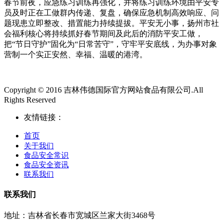
春节前夜，应急练习训练再强化，并将练习训练环境由平安专
员及时正在工做群内传递、复盘，确保应急机制高效响应、问
题现患立即整改、措置能力持续提拔。平安无小事，扬州市社
会福利核心将持续抓好春节期间及此后的消防平安工做，
把“节日守护”固化为“日常苦守”，守牢平安底线，为办事对象
营制一个实正安然、幸福、温暖的港湾。
Copyright © 2016 吉林伟德国际官方网站食品有限公司.All
Rights Reserved
友情链接：
首页
关于我们
食品安全常识
食品安全资讯
联系我们
联系我们
地址：吉林省长春市宽城区兰家大街3468号