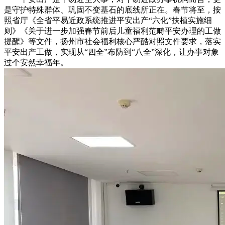
是守护特殊群体、巩固不变基石的底线所正在。春节将至，按
照省厅《全省平易近政系统推进平安出产“六化”扶植实施细
则》《关于进一步加强春节前后儿童福利范畴平安办理的工做
提醒》等文件，扬州市社会福利核心严酷对照文件要求，落实
平安出产工做，实现从“四全”布防到“八全”深化，让办事对象
过个安然幸福年。