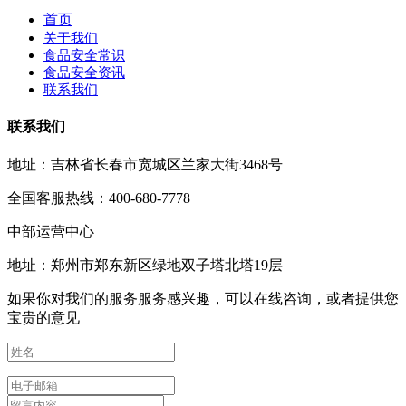
首页
关于我们
食品安全常识
食品安全资讯
联系我们
联系我们
地址：吉林省长春市宽城区兰家大街3468号
全国客服热线：400-680-7778
中部运营中心
地址：郑州市郑东新区绿地双子塔北塔19层
如果你对我们的服务服务感兴趣，可以在线咨询，或者提供您
宝贵的意见