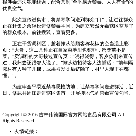
报涉毒违法犯罪线索，配合营制“全平易近禁毒、人人有责”的
优良空气。
此次宣传进集市，将禁毒学问送到群众“口”，让过往群众
正在赶集之余轻松进修禁毒学问，为建立安然无毒辖区奠基了
的群众根本。前往搜狐，查看更多。
正在干货调料区，趁着摊从给顾客称花椒的空当递上彩
页：“大哥，这工具种正在自家菜地里也犯罪，罂粟苗不是
菜。”卖调料的大哥接过宣传页：“晓得晓得，客岁你们来宣传
过，我归去还跟邻人说了。”摊从边招待客人边插话：“前年隔
邻村有人种了几棵，成果被发觉后铲除了，村里人现正在都
懂。”。
为建牢全平易近禁毒思惟防地，让禁毒学问走进群活，近
日，修武县周庄走进辖区集市，开展接地气的禁毒宣传勾当。
Copyright © 2016 吉林伟德国际官方网站食品有限公司.All
Rights Reserved
友情链接：