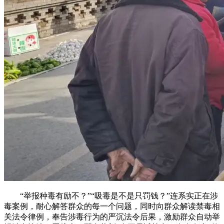
“举报种毒有励不？”“吸毒是不是只罚钱？”连系实正在涉
毒案例，耐心解答群众的每一个问题，同时向群众解读禁毒相
关法令律例，奉告涉毒行为的严沉法令后果，激励群众自动举