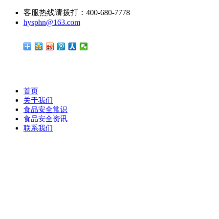
客服热线请拨打：400-680-7778
hysphn@163.com
首页
关于我们
食品安全常识
食品安全资讯
联系我们