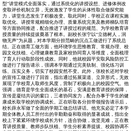
型”讲堂模式全面落实，通过系统化的讲授设想、进修体例改
变取评价机制立异，无效激发了学生的从体性取合做探究能
力，讲堂生态发生了积极改变。取此同时，学校正在课程实施
取优化、讲授常规精细化办理、质量系统完美及教师梯队培育
等方面协同推进，配合推进了讲授过程的规范、为学校教育讲
授质量的持续提拔奠基了根本。副校长张宁以“立德树人，润
物无声”为从题，对本学期分担范畴的沉点工做进行了系统总
结。正在德育工做方面，他环绕学生思惟教育、常规办理、校
园文化扶植、心理健康教育及家校协同育人等维度，全面梳理
了育人行动取阶段性成效。同时，他就校园平安取风险防控工
做进行了报告请示，强调本学期通过完美轨制、强化练习训
练、压实义务，切实了校园安然不变。此外，张校长还对学校
的宣传工做进行了回首，指出通过拓展渠道、立异形式，无效
展现了学校育人取师生风度，营制了积极向上的校园空气。他
强调，德育是学生全面成长的基石，安满是教育讲授的保障，
宣传是凝结共识的窗口，三者协同发力，配合办事于学生的健
康成长取学校的协调成长。正在听取各分担带领报告请示后，
校长薛永军做了全面的学期工做总结讲话。他充实必定了本学
期全体教人员工所付出的辛勤勤奋和取得的显著成就，指出全
校上下紧紧环绕学校成长方针，连合协做，攻坚克难，正在教
育讲授质量、教师步队扶植、学生分析素养提拔、校园协调不