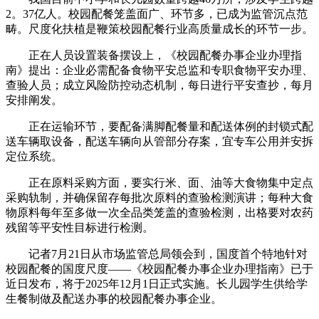
2。37亿人。校园配餐笼盖面广、环节多，已成为监管沉点范
畴。尺度化扶植是鞭策校园配餐行业高质量成长的环节一步。
正在人员设置装备摆设上，《校园配餐办事企业办理指
南》提出：企业必需配备食物平安总监和专职食物平安办理、
查验人员；成立风险防控动态机制，每日进行平安查抄，每月
安排阐发。
正在运输环节，要配备满脚配餐量和配送体例的封锁式配
送车辆取设备，配送车辆向从管部分存案，宜专车公用并安拆
定位系统。
正在原料采购方面，要实行米、面、油等大食物集中定点
采购轨制，并确保留存每批次原料的查验检测演讲；每种大食
物原料每年至多做一次全品类笼盖的查验检测，出格要对农药
残留等平安性目标进行检测。
记者7月21日从市场监管总局领会到，国度首个特地针对
校园配餐的国度尺度——《校园配餐办事企业办理指南》已于
近日发布，将于2025年12月1日正式实施。长儿园学生供给学
生餐制做及配送办事的校园配餐办事企业。