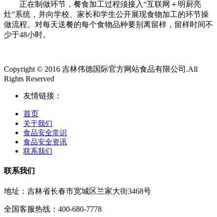
正在制做环节，餐食加工过程须接入“互联网＋明厨亮
灶”系统，并向学校、家长和学生公开展现食物加工的环节操
做流程。对每天送餐的每个食物品种要别离留样，留样时间不
少于48小时。
Copyright © 2016 吉林伟德国际官方网站食品有限公司.All
Rights Reserved
友情链接：
首页
关于我们
食品安全常识
食品安全资讯
联系我们
联系我们
地址：吉林省长春市宽城区兰家大街3468号
全国客服热线：400-680-7778