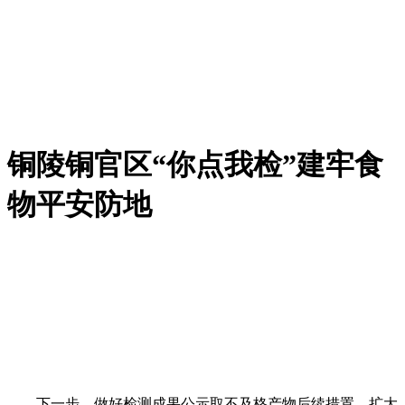
铜陵铜官区“你点我检”建牢食
物平安防地
下一步，做好检测成果公示取不及格产物后续措置，扩大