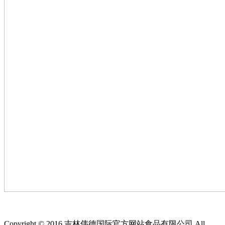
Copyright © 2016 吉林伟德国际官方网站食品有限公司.All