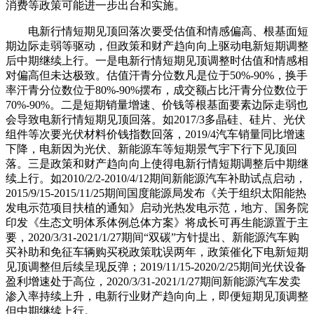
消费等政策可能进一步出台和实施。
电新行情短期见顶回落次要受估值和情感偏高、根基面短
期边际走弱等驱动，但政策和财产趋向向上驱动电新短期调整
后中期继续上行。一是电新行情短期见顶调整时估值和情感相
对偏高但未达极致。估值汗青分位数凡是位于50%-90%，换手
率汗青分位数位于80%-90%摆布，成交额占比汗青分位数位于
70%-90%。二是短期销量增速、价钱等根基面要素边际走弱也
会导致电新行情短期见顶回落。如2017/3多晶硅、硅片、光伏
组件等次要光伏材料价钱指数回落，2019/4汽车销量同比增速
下降，电新因为光伏、新能源车等短期景气宇下行下见顶回
落。三是政策和财产趋向向上使得电新行情短期调整后中期继
续上行。如2010/2/2-2010/4/12期间新能源汽车补助试点启动，
2015/9/15-2015/11/25期间国度能源局发布《关于组织太阳能热
发电示范项目扶植的通知》启动光热发电示范，地方、国务院
印发《生态文明体系体例总体方案》将成长可再生能源置于主
要，2020/3/31-2021/1/27期间“双碳”方针提出、新能源汽车购
买补助和免征车辆购买税政策耽误两年，政策催化下电新短期
见顶调整但后续呈现反弹；2019/11/15-2020/2/25期间光伏设备
盈利增速处于高位，2020/3/31-2021/1/27期间新能源汽车发卖
渗入率持续上升，电新行业财产趋向向上，即便短期见顶调整
但中期继续上行。