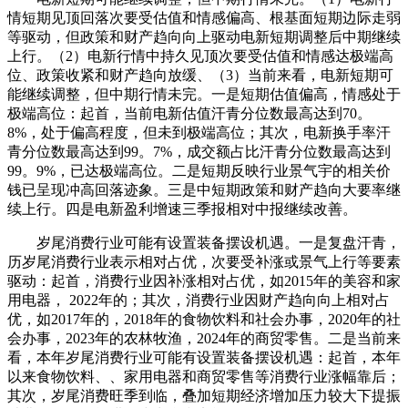
情短期见顶回落次要受估值和情感偏高、根基面短期边际走弱
等驱动，但政策和财产趋向向上驱动电新短期调整后中期继续
上行。（2）电新行情中持久见顶次要受估值和情感达极端高
位、政策收紧和财产趋向放缓、（3）当前来看，电新短期可
能继续调整，但中期行情未完。一是短期估值偏高，情感处于
极端高位：起首，当前电新估值汗青分位数最高达到70。
8%，处于偏高程度，但未到极端高位；其次，电新换手率汗
青分位数最高达到99。7%，成交额占比汗青分位数最高达到
99。9%，已达极端高位。二是短期反映行业景气宇的相关价
钱已呈现冲高回落迹象。三是中短期政策和财产趋向大要率继
续上行。四是电新盈利增速三季报相对中报继续改善。
岁尾消费行业可能有设置装备摆设机遇。一是复盘汗青，
历岁尾消费行业表示相对占优，次要受补涨或景气上行等要素
驱动：起首，消费行业因补涨相对占优，如2015年的美容和家
用电器， 2022年的；其次，消费行业因财产趋向向上相对占
优，如2017年的，2018年的食物饮料和社会办事，2020年的社
会办事，2023年的农林牧渔，2024年的商贸零售。二是当前来
看，本年岁尾消费行业可能有设置装备摆设机遇：起首，本年
以来食物饮料、、家用电器和商贸零售等消费行业涨幅靠后；
其次，岁尾消费旺季到临，叠加短期经济增加压力较大下提振