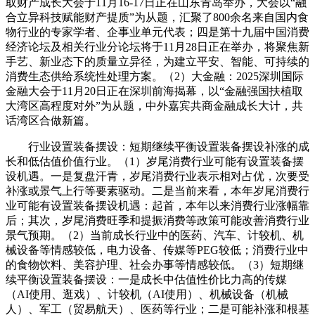
取财产成长大会于11月16-17日正在山东青岛举办，大会以“融
合立异科技赋能财产提质”为从题，汇聚了800余名来自国内食
物行业的专家学者、企事业单元代表；四是第十九届中国消费
经济论坛及相关行业分论坛将于11月28日正在举办，将聚焦新
手艺、新业态下的质量立异径，为建立平安、智能、可持续的
消费生态供给系统性处理方案。（2）大金融：2025深圳国际
金融大会于11月20日正在深圳前海揭幕，以“金融强国扶植取
大湾区高程度对外”为从题，中外嘉宾共商金融成长大计，共
话湾区合做新篇。
行业设置装备摆设：短期继续平衡设置装备摆设补涨的成
长和低估值价值行业。（1）岁尾消费行业可能有设置装备摆
设机遇。一是复盘汗青，岁尾消费行业表示相对占优，次要受
补涨或景气上行等要素驱动。二是当前来看，本年岁尾消费行
业可能有设置装备摆设机遇：起首，本年以来消费行业涨幅靠
后；其次，岁尾消费旺季和提振消费等政策可能改善消费行业
景气预期。（2）当前成长行业中的医药、汽车、计较机、机
械设备等情感较低，电力设备、传媒等PEG较低；消费行业中
的食物饮料、美容护理、社会办事等情感较低。（3）短期继
续平衡设置装备摆设：一是成长中估值性价比力高的传媒
（AI使用、逛戏）、计较机（AI使用）、机械设备（机械
人）、军工（贸易航天）、医药等行业；二是可能补涨和根基