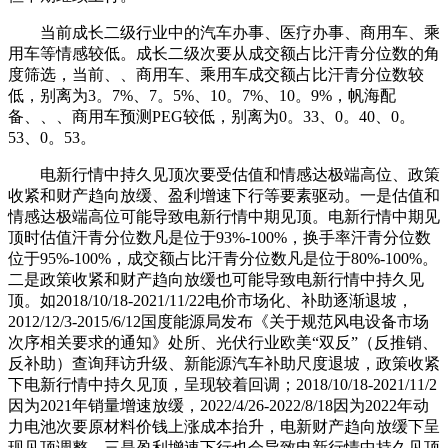
当前成长二级行业中的汽车办事、医疗办事、商用车、乘
用车等情感较低。成长二级次要从成交额占比汗青分位数的角
度筛选，当前、、商用车、乘用车成交额占比汗青分位数较
低，别离为3。7%、7。5%、10。7%、10。9%，帆海配
备、、、商用车预测PEG较低，别离为0。33、0。40、0。
53、0。53。
电新行情中持久见顶次要受估值和情感达极端高位、政策
收紧和财产趋向放缓、盈利增速下行等要素驱动。一是估值和
情感达极端高位可能导致电新行情中期见顶。电新行情中期见
顶时估值汗青分位数凡是位于93%-100%，换手率汗青分位数
位于95%-100%，成交额占比汗青分位数凡是位于80%-100%。
二是政策收紧和财产趋向放缓也可能导致电新行情中持久见
顶。如2018/10/18-2021/11/22电价市场化、补助逐渐退坡，
2012/12/3-2015/6/12国度能源局发布《关于规范风电设备市场
次序相关要求的通知》处所、光伏行业欧美“双反”（反推销、
反补助）查询拜访升级、新能源汽车补助尺度退坡，政策收紧
下电新行情中持久见顶，呈现较着回调；2018/10/18-2021/11/2
因为2021年销量增速放缓，2022/4/26-2022/8/18因为2022年动
力电池次要原材料价钱上涨成本抬升，电新财产趋向放缓下呈
现见顶调整。三是盈利增速下行也会导致电新行情中持久见顶