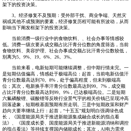
架下的投资决策。
3。经济修复不及预期：受外部干扰、商业争端、天然灾
祸或其他不成预测的要素，经济修复历程可能有所波动，从而
影响当下阐发框架下的投资决策。
当前消费一级行业中的食物饮料、、社会办事等情感较
低。消费一级次要从成交额占比汗青分位数的角度筛选，当前
食物饮料、美容护理、社会办事成交额占比汗青分位数较低，
别离为5。9%、19。6%、26。3%。
当前来看，电新短期可能继续调整，但中期行情未完。一
是短期估值偏高，情感处于极端高位：起首，当前电新估值汗
青分位数最高达到70。8%，处于偏高程度，但未到极端高
位；其次，电新换手率汗青分位数最高达到99。7%，成交额
占比汗青分位数最高达到99。9%，已达极端高位。二是短期
六氟磷酸锂、碳酸锂等反映行业景气宇的相关价钱已呈现冲高
回落迹象，短期根基面预期有所走弱。三是中短期政策和财产
趋向大要率继续上行：起首，“十五五”规划明白强调绿色成
长，《国度能源局关于推进新能源集成融合成长的指点看
法》、《国度成长委、国度能源局关于推进新能源消纳和调控
的指点看法》等持续支撑国内储能成长；其次，AI电力需求