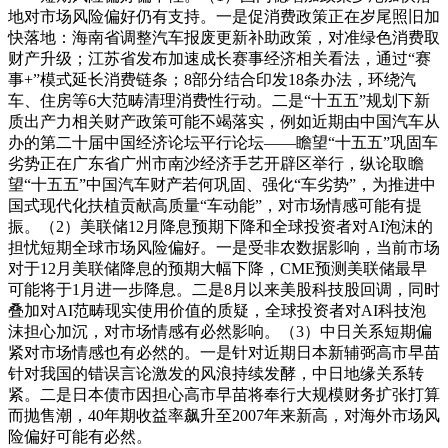
地对市场风险偏好仍有支持。一是促消费政策正在岁尾照旧加
快落地：海南省调整汽车报废更新补助政策，对准绿色消费取
财产升级；江苏省发布加速成长赛事经济相关看法，通过“赛
事+”模式延长消费链条；8部分结合印发18条办法，环绕汽
车、住房等6大范畴清理消费性行动。二是“十五五”规划下新
质出产力相关财产政策可能不竭落实，例如近期由中国汽车从
办的第二十届中国经济论坛平行论坛——瞻望“十五五”巩固车
劣势正在广东省广州市南沙经济手艺开辟区举行，纵论取瞻
望“十五五”中国汽车财产若何巩固、强化“车劣势”，为推进中
国式现代化扶植贡献高质量“车动能”，对市场情感可能有提
振。（2）美联储12月降息预期下降和全球投资者对AI泡沫的
担忧短期全球市场风险偏好。一是受非农数据影响，当前市场
对于12月美联储降息的预期大幅下降，CME预测美联储最早
可能将于1月进一步降息。二是8月以来美股科技股回调，同时
叠加对AI范畴现实使用价值的质疑，全球投资者对AI科技泡
沫担心加沉，对市场情感有必然影响。（3）中日关系短期偏
紧对市场情感也有必然的。一是针对近期日本新辅弼高市早苗
针对我国的错误言论激发的风浪持续发酵，中日地缘关系转
紧。二是日本债市因担心高市早苗将奉行大规模财务扩张打算
而抛售潮，40年期收益率飙升至2007年来新高，对海外市场风
险偏好可能有必然。