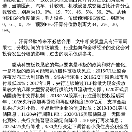
选，当前医药、汽车、计较机、机械设备成交额占比汗青分位
数较低，别离为19。0%、19。7%、46。5%、56。2%。从预
测PEG的角度筛选，电力设备、传媒预测PEG较低，别离为
0。61、0。79，预测PEG汗青分位数别离为34。2%、30。
9%。
1。汗青经验将来不必然合用：文中相关复盘具有汗青局
限性，分歧期间的市场前提、行业趋向和全球经济的变化会对
投资发生分歧的影响，过去的表示仅供参考。
驱动科技板块见底的焦点要素是积极的政策和财产催化。
一是积极的政策可能鞭策A股科技板块见底：2015/7/1证监会
连夜发布三大利好政策，9/6央行降准；2016/2/2非限购城市首
付最低20%；2017年1月，央行连续通过TLF操做为现金投放
量较大的几家大型贸易银行供给姑且流动性支撑，6/20正式启
动国债做市支撑机制；2018/2/24股票刊行注册制授权延后两
年，10/26央行添加再贷款和再贴现额度1500亿元，支撑金融
机构扩大对小微、平易近营企业的信贷投放；2019/10/31美联
储降息，11/20央行调降LPR；2020/3/16美联储降息，无限量
化宽松，央行实施普惠金融定向降准，4/10央行再次降息；
2022/4/25央行降准，9/30央行决定下调首套小我住房公积金贷