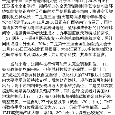
一是第十届“世界智能制制大会”将于2025年11月26-29日正在
江苏省南京市举行，期间举办的空天智能制制手艺专题勾当环
绕智能制制正在空天范畴的立异使用取成长趋向，推进空天智
能制制立异成长；二是第三届“航天范畴高条理青年学者论
坛”会议定于2025年11月28-30日正在广西省南宁市召开，届时
邀请多方专家为青年学者科研选题、凝练和成长标的目的评脉
问诊，推进青年学者快速成才，办事国度航天范畴成长需求。
（5）医药：一是9月医药制制业利润总额降幅较着缩窄，累计
同比增速回升至-0。70%；二是第十三届全国生物医治大会于
11月14-16日正在湖北宜昌揭幕，大会汇聚了300多位生物医治
范畴专家学者及临床大夫，共话前沿科技、共享学术盛宴。
当前来看，短期科技行情可能尚未完全调整到位。（1）
短期政策仍然偏积极，但美股科技股走势偏弱。一是“十五
五”规划沉点强调科技自立自强，取此相关的TMT板块中短期
内大要率受政策持续支撑，后续财产搀扶、规范政策可能接踵
出台，高手艺制制业投资增速大要率维持高位。二是受非农数
据影响短期美联储降息预期下降，同时全球投资者对美国AI
泡沫的担心上行，（2）短期科技板块的情感和资金目标还未
调整充实。一是自8月27日调整以来（截至11/20，下同）TMT
指数换手率分位数最低仅为59。2%，仍处于中性偏高。二是
TMT成交额占比大幅回落16。2个百分点，调整已较充实。三