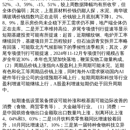
52%、-3。59%、-15。51%，较上周数据降幅均有所收窄，但
全体仍偏弱；其次，上逛原材料价钱仍鄙人探，水泥、南华玻
璃玻璃价钱指数均正在走弱，价钱较上月底别离下降1。2%、
8。9%，显示房价尚未企稳下开工需求仍不脚，地产端全体仍
正在去库。二是开工率维持高位、岁尾专项债刊行提速等显示
短期基建投资可能有所提速：起首，近期螺纹钢、电炉开工率
继续回升，基建项目开工历程较好，但石油沥青安拆开工率略
有回落，可能取北方气候影响下的季候性淡季相关；其次，岁
尾专项债刊行可能提速，2024年11-12月专项债刊行规模占客
岁全年近30%，本年也无望加快落地，鞭策实物工做量构成。
（2）周期品价钱上涨指向A股盈利上升周期可能未完。近期
有色和化工等周期品价钱上涨，同时海外AI需求驱动国内AI
硬件等行业公司的业绩预期不竭上行，短期周期和科技等行业
盈利增速可能继续上行，A股盈利增速短期仍处于回升周期
中。
短期逢低设置装备摆设可能补涨和根基面可能边际改善的
消费（食物、商贸零售等）、大金融等行业。（1）消费：一
是中国烘焙食物出口金额取出口数量均上涨，别离环比上涨
4。04%和3。03%；二是10月饮料类零售额同比增速较着回
升，10月同比增速达7。10%；三是第一届特种食物科技立异