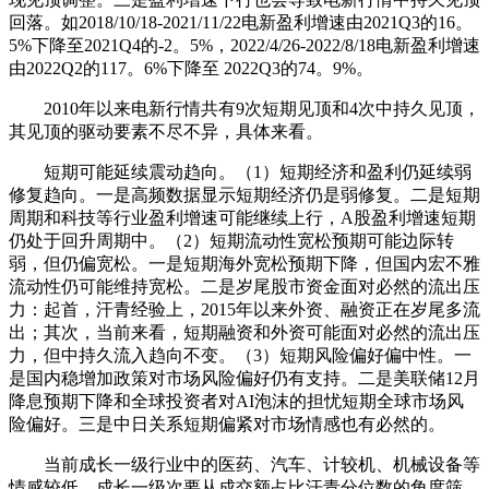
回落。如2018/10/18-2021/11/22电新盈利增速由2021Q3的16。
5%下降至2021Q4的-2。5%，2022/4/26-2022/8/18电新盈利增速
由2022Q2的117。6%下降至 2022Q3的74。9%。
2010年以来电新行情共有9次短期见顶和4次中持久见顶，
其见顶的驱动要素不尽不异，具体来看。
短期可能延续震动趋向。（1）短期经济和盈利仍延续弱
修复趋向。一是高频数据显示短期经济仍是弱修复。二是短期
周期和科技等行业盈利增速可能继续上行，A股盈利增速短期
仍处于回升周期中。（2）短期流动性宽松预期可能边际转
弱，但仍偏宽松。一是短期海外宽松预期下降，但国内宏不雅
流动性仍可能维持宽松。二是岁尾股市资金面对必然的流出压
力：起首，汗青经验上，2015年以来外资、融资正在岁尾多流
出；其次，当前来看，短期融资和外资可能面对必然的流出压
力，但中持久流入趋向不变。（3）短期风险偏好偏中性。一
是国内稳增加政策对市场风险偏好仍有支持。二是美联储12月
降息预期下降和全球投资者对AI泡沫的担忧短期全球市场风
险偏好。三是中日关系短期偏紧对市场情感也有必然的。
当前成长一级行业中的医药、汽车、计较机、机械设备等
情感较低。成长一级次要从成交额占比汗青分位数的角度筛