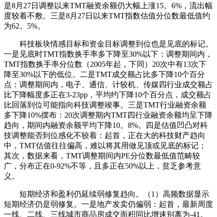
是8月27日调整以来TMT融资余额仍大幅上涨15。6%，流出幅
度较着不敷。三是8月27日以来TMT指数估值分位数最低值约
为62。5%。
科技板块情感目标和资金目标调整到位也是见底的标记。
一是见底时TMT指数换手率多下降至30%以下：调整期间内，
TMT指数换手率分位数（2005年起，下同）20次中有13次下
降至30%以下的低位。二是TMT成交额占比多下降10个百分
点：调整期间内，电子、通信、计较机、传媒四行业成交额占
比下降幅度多正在3-23pp，平均约下降10个百分点，成交额占
比回落到位可能指向科技调整竣事。三是TMT行业融资余额
多下降10%摆布：20次调整期内TMT四行业融资余额均呈下降
趋向，期间内融资余额平均下降10。8%。四是估值凹凸对科
技调整能否到位感化不较着：起首，正在大的科技财产趋向
中，TMT估值往往偏高，难以将其用做见顶或见底的标记；
其次，数据来看，TMT调整期间内PE分位数最低值范畴较
广，分布正在0-92%不等，且多正在50%以上，贫乏参考意
义。
短期经济和盈利仍延续弱修复趋向。（1）高频数据显示
短期经济仍是弱修复。一是地产发卖仍偏弱：起首，最新周度
一线、二线、三线城市商品房成交面积同比增速别离为-41。