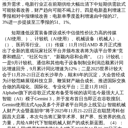
推升需求，电新行业正在前期供给大幅出清下中短期供需款式
可能较着改善，财产趋向可能不竭上行。四是电新盈利增速三
季报相对中报继续改善：电新单季度盈利增速由中报的27。
3%进一步提拔至三季报的51。1%。
短期逢低设置装备摆设成长中估值性价比力高的传媒
（AI使用、）、计较机（AI使用）、机械设备（机械人）、
（）、医药等行业。（1）传媒：11月19日AMD 本月正式推
出了全新的逛戏玩家社区平台并颁布发表将为该平台带来“竞
赛和赠品”、“社区勾当”、“新颖内容和会商”。（2）计较机：
一是9月计较机、通信和其他电子设备制制业利润总额累计同
比增速回升，9月累计同比增速为12%；二是2025世界计较大
会于11月20-21日正在长沙举办，颠末6年的沉淀，大会曾经成
为计较范畴展现科技立异、鞭策财产融合成长、推进国际交换
合做的高端化、国际化、专业化平台；三是11月18日，
Alphabet旗下的谷歌正式发布备受等候的该司迄今最强大人工
智能（AI）模子Gemini 3，并于发布首日当即正在谷歌搜刮、
Gemini使用法式App及多个开辟者平台同步上线宝山·智能机械
人财产大会暨嘉韶华”将于2025年11月21-22日正在聪慧湾科创
园昌大启幕，本次勾当将汇聚学术界、财产界、投资界的焦点
力量，共绘AI时代下智能机械人财产的成长新蓝图。（4）：