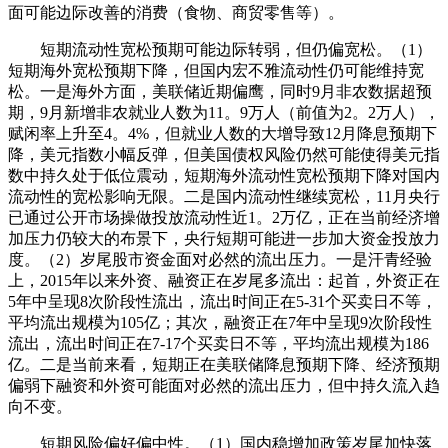
面可能边际改善的消费（食物、商贸零售等）。
短期流动性宽松预期可能边际转弱，但仍偏宽松。（1）
短期海外宽松预期下降，但国内宏不雅流动性仍可能维持宽
松。一是海外方面，美联储近期偏鹰，同时9月非农数据超预
期，9月新增非农就业人数为11。9万人（前值为2。2万人），
赋闲率上升至4。4%，但就业人数的大增导致12月降息预期下
降，美元指数小幅反弹，但美国债权风险仍然可能使得美元指
数中持久处于低位震动，短期海外流动性宽松预期下降对国内
流动性的宽松影响无限。二是国内流动性继续宽松，11月央行
已通过公开市场操做投放流动性近1。2万亿，正在当前经济增
加压力仍较大的布景下，央行短期可能进一步加大资金投放力
度。（2）岁尾股市资金面对必然的流出压力。一是汗青经验
上，2015年以来外资、融资正在岁尾多流出：起首，外资正在
5年中呈现8次阶段性流出，流出时间正在5-31个买卖日不等，
平均流出规模为105亿；其次，融资正在7年中呈现9次阶段性
流出，流出时间正在7-17个买卖日不等，平均流出规模为186
亿。二是当前来看，短期正在美联储降息预期下降、经济预期
偏弱下融资和外资可能面对必然的流出压力，但中持久流入趋
向不变。
短期风险偏好偏中性。（1）国内稳增加政策岁尾加快落