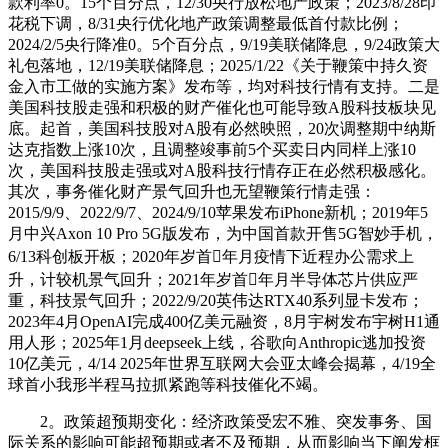
款利率0。15个百分点，12/30央行放松地产政策；2023/8/28印
花税下调，8/31央行优化地产政策调整最低首付款比例；
2024/2/5央行降准0。5个百分点，9/19美联储降息，9/24政策大
礼包落地，12/19美联储降息；2025/1/22《关于鞭策中持久资
金入市工做的实施方案》发布等，均对科技行情有支持。二是
美国科技股走强和积极的财产催化也可能导致A股科技板块见
底。起首，美国科技股对A股有必然映照，20次调整期中纳斯
达克指数上涨10次，且调整竣事前5个买卖日内同样上涨10
次，美国科技股走强或对A股科技行情存正在必然积极感化。
其次，事务催化财产景气回升也无望鞭策行情走强：
2015/9/9、2022/9/7、2024/9/10苹果发布iPhone新机；2019年5
月中兴Axon 10 Pro 5G版发布，为中国首款开售5G智妙手机，
6/13科创板开板；2020年岁首年月疫情下近程办公需求上
升，计较机景气回升；2021年岁首年月半导体芯片供应严
重，科技景气回升；2022/9/20英伟达RTX40系列显卡发布；
2023年4月OpenAI完成400亿美元融资，8月宇树发布宇树H1通
用人形；2025年1月deepseek上线，谷歌向Anthropic逃加投资
10亿美元，4/14 2025年世界互联网大会亚太峰会揭幕，4/19全
球首小我形半程马拉抓紧跑等科技催化不竭。
2。政策超预期变化：经济政策受宏不雅、突发事务、国
际关系的影响可能超预期或者不及预期，从而影响当下阐发框