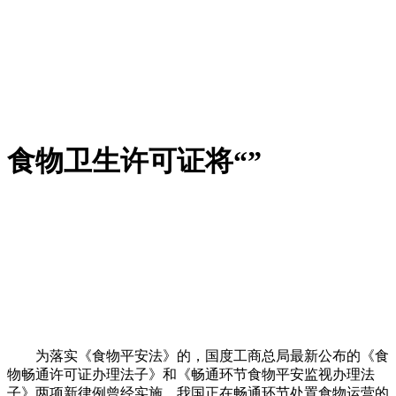
食物卫生许可证将“”
为落实《食物平安法》的，国度工商总局最新公布的《食
物畅通许可证办理法子》和《畅通环节食物平安监视办理法
子》两项新律例曾经实施。我国正在畅通环节处置食物运营的