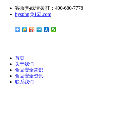
客服热线请拨打：400-680-7778
hysphn@163.com
首页
关于我们
食品安全常识
食品安全资讯
联系我们