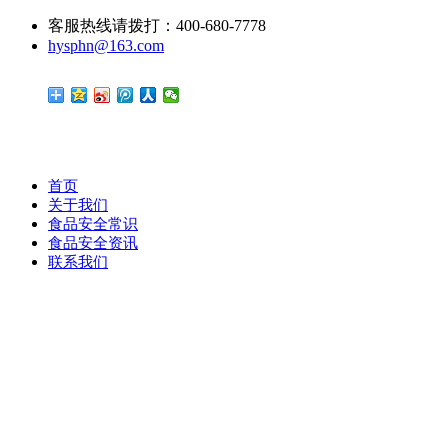
客服热线请拨打：400-680-7778
hysphn@163.com
首页
关于我们
食品安全常识
食品安全资讯
联系我们