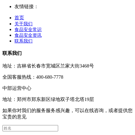
友情链接：
首页
关于我们
食品安全常识
食品安全资讯
联系我们
联系我们
地址：吉林省长春市宽城区兰家大街3468号
全国客服热线：400-680-7778
中部运营中心
地址：郑州市郑东新区绿地双子塔北塔19层
如果你对我们的服务服务感兴趣，可以在线咨询，或者提供您
宝贵的意见