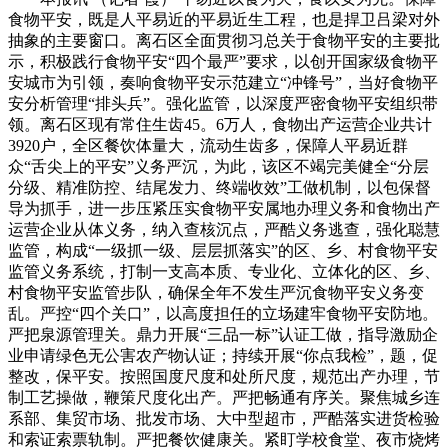
食物平安，既是人平易近的平易近生工程，也是捍卫吕梁对外
抽象的主要窗口。离石区全面贯彻习总关于食物平安的主要批
示，积极践行食物平安“四个最严”要求，以创开国家级食物平
安城市为引领，奏响食物平安示范建立“冲锋号”，当好食物平
安分析管理“排头兵”。强化监管，以深度严密食物平安组织带
领。离石区现有常住生齿45。6万人，食物出产运营企业共计
3920户，全区餐饮体量大，流动生齿多，保障人平易近群
众“舌尖上的平安”义务严沉，为此，该区不竭完美健全“分层
分级、精准防控、结尾发力、终端收效”工做机制，以包保督
导为抓手，进一步压紧压实食物平安属地办理义务和食物出产
运营企业从体义务，纳入查核沉点，严酷义务逃查，强化聪慧
监管，构成“一级抓一级、层层抓落实”的区、乡、村食物平安
监管义务系统，打制一支高本质、专业化、立体化的区、乡、
村食物平安监管步队，确保全年不发生严沉食物平安义务变
乱。严控“四个关口”，以高度担任的立场建牢食物平安防地。
严把泉源管理关。鼎力开展“三品一标”认证工做，指导激励企
业申请绿色无公害农产物认证；持续开展“你点我检”，题，促
整改，保平安。按照国度尺度和处所尺度，规范出产办理，节
制工艺操做，鞭策尺度化出产。严把畅通有序关。聚焦城乡连
系部、集贸市场、批发市场、大中型超市，严酷落实进货检验
和索证索票轨制。严把餐饮健康关。紧盯学校食堂、夜市烧烤