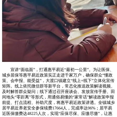
宣讲“面临面”，打通惠平易近“最初一公里”。为让医保、
城乡居保等惠平易近政策实正走进千家万户，确保群众“懂政
策、会申报、能受益”，大渡口镇建立“线上+线下”立体化宣传
矩阵。线上依托微信群等新平台，常态化推送政策解读视频、
及时解答群众疑问；线下通过召开座谈会、发放宣传手册、田
间地头“零距离”等形式，用通俗易懂的“家常话”解读政策申报
前提、打点流程、补助尺度，将惠平易近政策讲透。全镇城乡
居平易近养老安全参保续费17664人，完成率达96%；居平易
近医保缴费达48225人次，实现“应保尽保、应缴尽缴”，让惠