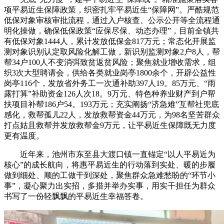
项平易近生保障政策，织密扎牢平易近生“保障网”。严酷规范
低保对象审核审批流程，通过入户核查、公示公开等全流程通
明化操做，确保低保政策“应保尽保、动态办理”，目前全镇共
有低保对象1444人，累计发放低保金817万元；常态化开展监
测对象识别认定取风险化解工做，新识别监测对象2户8人，帮
帮34户100人不变消弭致贫返贫风险；聚焦就业增收需求，组
织3次大型聘请会，供给各类就业岗亭1800余个，开辟公益性
岗亭116个，发放省外务工一次通补助397人19。85万元、“雨
露打算”补助资金126人次18。9万元、特色种养业财产到户帮
扶项目补帮186户54。193万元；充实阐扬“济急难”互帮社兜底
感化，救帮孤儿22人，发放救帮资金44万元，为98名坚苦群众
打点姑且救帮并发放救帮金9万元，让平易近生保障既无力度
更有温度。
近年来，池州市东至县大渡口镇一直锚定“以人平易近为
核心”的成长航向，将惠平易近生的行动落到实处、暖的步履
做到细处、顺的工做干到深处，聚焦群众急难愁盼的“环节小
事”，凝心聚力出实招，多措并举办实事，用实干担任为群众
书写了一份轻飘飘的平易近生幸福答卷。