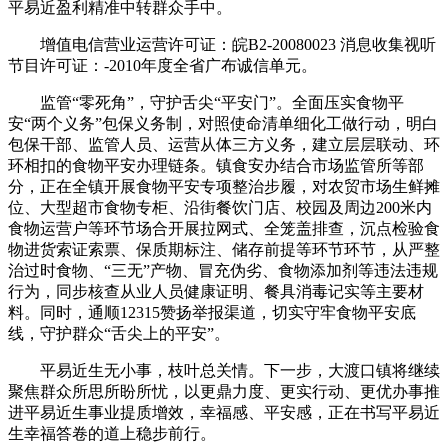
平易近盈利精准中转群众手中。
增值电信营业运营许可证：皖B2-20080023 消息收集视听
节目许可证：-2010年度全省广布诚信单元。
监管“零死角”，守护舌尖“平安门”。全面压实食物平
安“两个义务”包保义务制，对照使命清单细化工做行动，明白
包保干部、监管人员、运营从体三方义务，建立层层联动、环
环相扣的食物平安办理链条。镇食安办结合市场监管所等部
分，正在全镇开展食物平安专项整治步履，对农贸市场生鲜摊
位、大型超市食物专柜、沿街餐饮门店、校园及周边200米内
食物运营户等环节场合开展拉网式、全笼盖排查，沉点检验食
物进货索证索票、保质期标注、储存前提等环节环节，从严整
治过时食物、“三无”产物、冒充伪劣、食物添加剂等违法违规
行为，同步核查从业人员健康证明、餐具消毒记实等主要材
料。同时，通顺12315赞扬举报渠道，切实守牢食物平安底
线，守护群众“舌尖上的平安”。
平易近生无小事，枝叶总关情。下一步，大渡口镇将继续
聚焦群众所思所盼所忧，以更鼎力度、更实行动、更优办事推
进平易近生事业提质增效，幸福感、平安感，正在书写平易近
生幸福答卷的道上稳步前行。