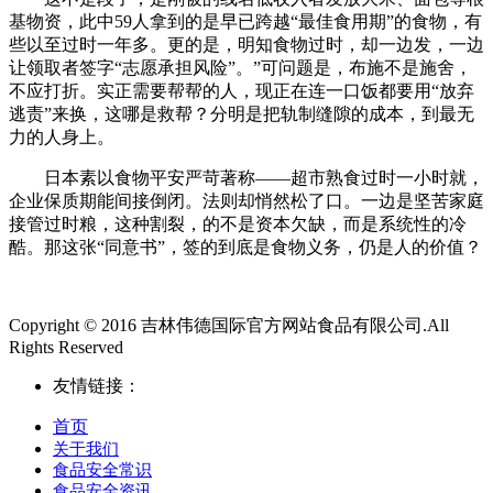
基物资，此中59人拿到的是早已跨越“最佳食用期”的食物，有
些以至过时一年多。更的是，明知食物过时，却一边发，一边
让领取者签字“志愿承担风险”。”可问题是，布施不是施舍，
不应打折。实正需要帮帮的人，现正在连一口饭都要用“放弃
逃责”来换，这哪是救帮？分明是把轨制缝隙的成本，到最无
力的人身上。
日本素以食物平安严苛著称——超市熟食过时一小时就，
企业保质期能间接倒闭。法则却悄然松了口。一边是坚苦家庭
接管过时粮，这种割裂，的不是资本欠缺，而是系统性的冷
酷。那这张“同意书”，签的到底是食物义务，仍是人的价值？
Copyright © 2016 吉林伟德国际官方网站食品有限公司.All
Rights Reserved
友情链接：
首页
关于我们
食品安全常识
食品安全资讯