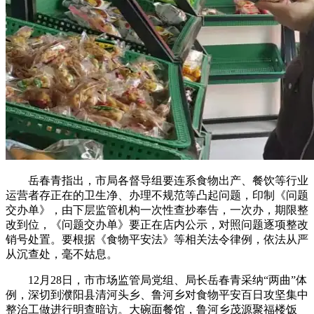
岳春青指出，市局各督导组要连系食物出产、餐饮等行业
运营者存正在的卫生净、办理不规范等凸起问题，印制《问题
交办单》，由下层监管机构一次性查抄奉告，一次办，期限整
改到位，《问题交办单》要正在店内公示，对照问题逐项整改
销号处置。要根据《食物平安法》等相关法令律例，依法从严
从沉查处，毫不姑息。
12月28日，市市场监管局党组、局长岳春青采纳“两曲”体
例，深切到濮阳县清河头乡、鲁河乡对食物平安百日攻坚集中
整治工做进行明查暗访。大碗面餐馆，鲁河乡茂源聚福楼饭