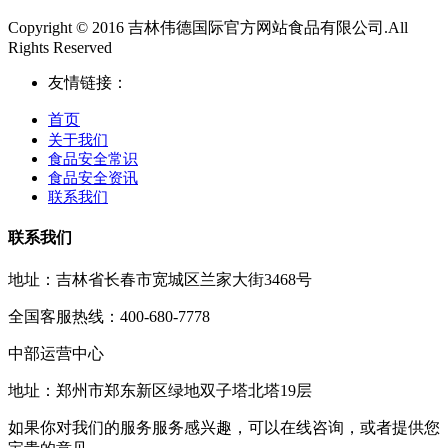
Copyright © 2016 吉林伟德国际官方网站食品有限公司.All
Rights Reserved
友情链接：
首页
关于我们
食品安全常识
食品安全资讯
联系我们
联系我们
地址：吉林省长春市宽城区兰家大街3468号
全国客服热线：400-680-7778
中部运营中心
地址：郑州市郑东新区绿地双子塔北塔19层
如果你对我们的服务服务感兴趣，可以在线咨询，或者提供您