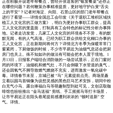
正在积极开设老年帮餐点，曾经开张送客的“银发餐桌”还存正
在哪些问题？若何鞭策办事精准提质，更好地守护白叟“舌尖
上的平安”？记者对海淀、向阳、石景山区的部门老年帮餐点
进行了看望——详情全国总工会印发《关于退职工堆积区域扶
植工人文化宫的工做方案》，明白为更好办事职工群众，提高
工人文化宫的笼盖面，打制具有工会特色的标记性分析办事阵
地。记者走访发觉，几家工人文化宫的环境各不不异，有的默
默无闻，有的人气高涨。已经为职工群众供给文化糊口办事的
工人文化宫，正在新期间将何方？详情北方冬季为保暖常常门
窗紧闭，下厨做饭的时候，不少市平易近为油烟气息还会把厨
房门也关上。殊不知如许的做法有可能会把本人置于境地。1
月13日，日报客户端结合消防做的一场尝试显示，正在门窗封
闭的环境下，油烟机和燃气灶，不只会倒吸下水管道的臭气，
还会因氧气不脚导致燃气燃烧不充实，进而激发一氧化碳中
毒。详情春节未至，京城已被 “马” 元素提前点亮。商场里矗
立着以园马首铜像为设想灵感的黑色巨马艺术安拆，胡同中粉
白充气小马、露台捧福白马等萌趣制型到处可见，文创店取咖
啡馆也纷纷推出 “金马送福” 剪纸、手工摇摇马等打卡场景，
让市平易近正在陌头巷尾提前感遭到浓浓的 “顿时送新” 空
气。详情。