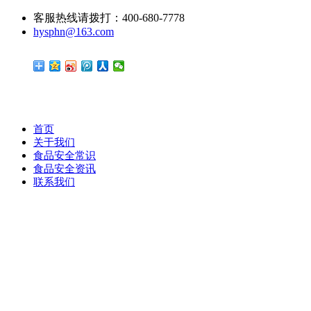
客服热线请拨打：400-680-7778
hysphn@163.com
首页
关于我们
食品安全常识
食品安全资讯
联系我们