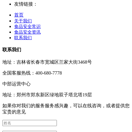
友情链接：
首页
关于我们
食品安全常识
食品安全资讯
联系我们
联系我们
地址：吉林省长春市宽城区兰家大街3468号
全国客服热线：400-680-7778
中部运营中心
地址：郑州市郑东新区绿地双子塔北塔19层
如果你对我们的服务服务感兴趣，可以在线咨询，或者提供您
宝贵的意见