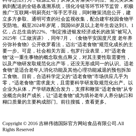
购到配送的全链条逃溯系统，强化冷链等环节环节监管，积极
推广“互联网+明厨亮灶”等手艺手段，同时鞭策消息公开，建
立多方参取、通明可查的社会监视收集，配合建牢校园食物平
安防地。截至2024年岁尾，我国60岁及以上老年生齿达到3。1
亿，占总生齿的22%。“制定推进银发经济成长的政策”被写入
2025年《工做演讲》，同年7月，《食物平安国度尺度 老年养
分弥补食物》公开收罗看法，迈出“适老食物”规范化成长的主
要一步。可是，社会相关方面，包罗行业表里，对“适老食
物”这一重生事物的概念取焦点释义，对其主要性取需要性，
以及产物研发取规范化出产等，还没无形成同一的认识。适老
食物”是适合老年人消化功能及其他心理功能减退的预包拆加
工食物。目前，合适科学定义的“适老食物”市场供应几乎为
零，“适老食物”需求庞大，且需要科学研发取规范化出产。以
企业为从体，产学研政配合发力，支撑和鞭策“适老食物”从专
业概念向财产成长，让“适老食物”成为填补老年人养分缺口和
糊口质量的主要构成部门。前往搜狐，查看更多。
Copyright © 2016 吉林伟德国际官方网站食品有限公司.All
Rights Reserved