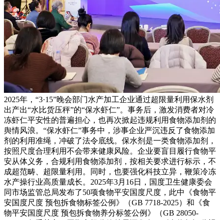
2025年，“3·15”晚会部门水产加工企业通过超限量利用保水剂
出产出“水比货压秤”的“保水虾仁”。事务后，激发消费者对冷
冻虾仁平安性的普遍担心，也再次掀起违规利用食物添加剂的
舆情风浪。“保水虾仁”事务中，涉事企业严沉违反了食物添加
剂的利用准绳，冲破了法令底线。保水剂是一类食物添加剂，
按照尺度合理利用不会带来健康风险。企业要盲目履行食物平
安从体义务，合规利用食物添加剂，按相关要求进行标示，不
成超范畴、超限量利用。同时，也要强化科技立异，鞭策冷冻
水产操行业高质量成长。2025年3月16日，国度卫生健康委会
同市场监管总局发布了50项食物平安国度尺度，此中《食物平
安国度尺度 预包拆食物标签公例》（GB 7718-2025）和《食
物平安国度尺度 预包拆食物养分标签公例》（GB 28050-