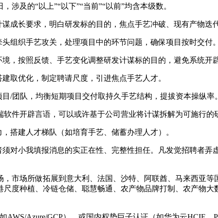
涉及的“以上”“以下”“当前”“以前”均含本级数。
谋成长要求，明白研发标的目的，焦点手艺冲破、现有产物迭
头组织手艺攻关，处理项目中的环节问题，确保项目按时交付
境，按照反馈、手艺变化调整研发计谋标的目的，避免系统开辟
建取优化，制定聘请尺度，引进焦点手艺人才。
目/团队，均衡短期项目交付取持久手艺结构，提拔资本操纵率
软件开辟言语，可以或许基于公司营业将计谋拆解为可施行的研
，搭建人才梯队（如培育手艺、储蓄办理人才）。
须对小我填报消息的实正在性、完整性担任。凡发觉招聘者弄虚
，市场所做拓展到意大利、法国、沙特、阿联酋、马来西亚等
港尺度种植、冷链仓储、聪慧畅通、农产物品牌打制、农产物大
S/Azure/GCP），或国内权势巨子认证（如华为云HCIE