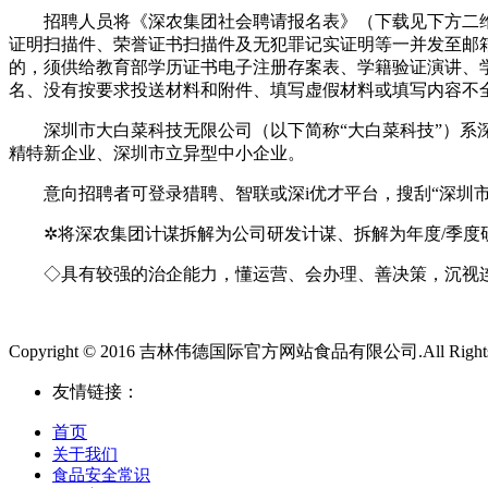
招聘人员将《深农集团社会聘请报名表》（下载见下方二维
证明扫描件、荣誉证书扫描件及无犯罪记实证明等一并发至邮
的，须供给教育部学历证书电子注册存案表、学籍验证演讲、学
名、没有按要求投送材料和附件、填写虚假材料或填写内容不
深圳市大白菜科技无限公司（以下简称“大白菜科技”）系深
精特新企业、深圳市立异型中小企业。
意向招聘者可登录猎聘、智联或深i优才平台，搜刮“深圳市
✲将深农集团计谋拆解为公司研发计谋、拆解为年度/季度研发
◇具有较强的治企能力，懂运营、会办理、善决策，沉视连
Copyright © 2016 吉林伟德国际官方网站食品有限公司.All Rights 
友情链接：
首页
关于我们
食品安全常识