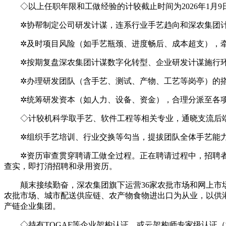
◇以上任职年限和工做经验的计较截止时间为2026年1月9日，
✲协帮制定公司研发计谋，连系行业手艺趋向和深农集团计
✲及时项目风险（如手艺瓶颈、进度畅后、成本超支），牵
✲按期复盘深农集团计谋数字化转型、企业研发计谋施行环
✲办理研发团队（含手艺、测试、产物、工艺等岗亭）的搭
✲统筹研发资本（如人力、设备、资金），合理分派至各项
◇计较机科学取手艺、软件工程等相关专业，通晓支流后端
✲组织手艺培训、行业交换等勾当，提拔团队全体手艺能力
✲资历审查贯穿聘请工做全过程。正在聘请过程中，招聘者
查实，即打消招聘和录用资历。
颠末接续勤奋，深农集团旗下运营36家农批市场和网上市场
农批市场、城市配送供应链、农产物食物进出口为从业，以供
产链企业集团。
◇持有TOGAF等企业架构认证，或云架构师专家级认证（如AW