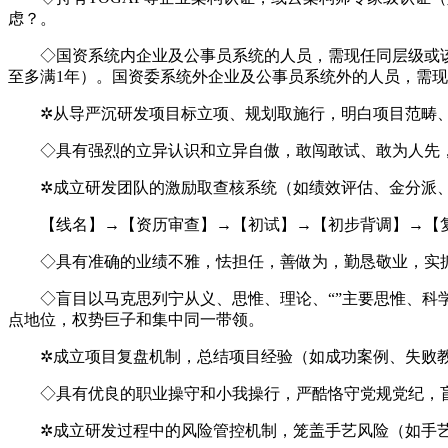
虑？。
◇国资系统内企业及公事员系统的人员，需现任同层级或该当
至多满1年）。国资委系统外企业及公事员系统外的人员，需现
✲从导严沉研发项目标立项、规划取施行，明白项目范畴、
◇具有强烈的立异认识和立异自傲，敢闯敢试、敢为人先，
✲成立研发团队的激励取查核系统（如绩效评估、金分派、
【线名】→【资历审查】→【初试】→【初步背调】→【复
◇具有准确的业绩不雅，怯担任，善做为，勤恳敬业，实抓
◇盲目以马克思列宁从义、思惟、理论、“”主要思惟、科学
点地位，权势巨子和集中同一带领。
✲成立项目复盘机制，总结项目经验（如成功案例、失败教
◇具有优良的职业操守和小我操行，严酷恪守党规党纪，盲目
✲成立研发过程中的风险管控机制，笼盖手艺风险（如手艺