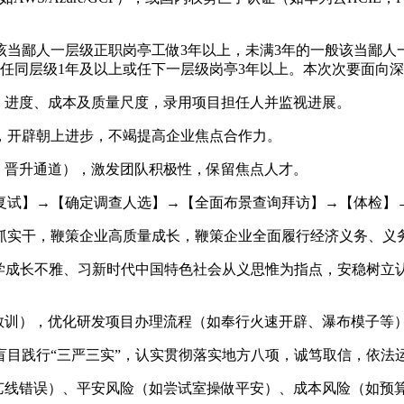
鄙人一层级正职岗亭工做3年以上，未满3年的一般该当鄙人一层
任同层级1年及以上或任下一层级岗亭3年以上。本次次要面向
进度、成本及质量尺度，录用项目担任人并监视进展。
开辟朝上进步，不竭提高企业焦点合作力。
晋升通道），激发团队积极性，保留焦点人才。
试】→【确定调查人选】→【全面布景查询拜访】→【体检】
实干，鞭策企业高质量成长，鞭策企业全面履行经济义务、义
成长不雅、习新时代中国特色社会从义思惟为指点，安稳树立
训），优化研发项目办理流程（如奉行火速开辟、瀑布模子等
践行“三严三实”，认实贯彻落实地方八项，诚笃取信，依法
线错误）、平安风险（如尝试室操做平安）、成本风险（如预