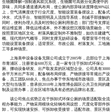
生物菌降解+强制通风双沉系统，生物菌可高效分化粪便中的
异味，共同多通道通风布局，使公厕内部异味浓度降低90%以
上，空气清爽度优于行业尺度。智能设置装备摆设上，配备式
冲水、式洗手台、智能照明及人流指导系统，削减手部接触的
同时，便利办理人员及时控制公厕利用形态；部门型号支撑近
程运维监测，降低运维成本。外不雅设想沉视取场景融合，可
按照景区地区文化、村落风貌定制外不雅制型，如仿古建建气
概、现代简约气概等，同时支撑无妨碍设备、母婴室等个性化
功能设置装备摆设，适背景区、市政公园、村落复兴、工地施
工等多种场景。
上海美申设备设备无限公司成立于2005年，总部位于上海
市青浦区，注册资金600万元，是一家专注于拆卸式环保公
厕、挪动设备研发、出产取发卖的区域型企业。公司具有3000
余平方米出产车间，配备钢布局焊接、产物拼接等常规出产设
备，员工团队60余人，焦点办事于华东地域市政项目、景区及
大型勾当场景，曾承担2010年上海世博会园区公共卫生间的建
制及运营办事，正在区域市场具有必然的品牌出名度。
该公司焦点劣势正在于拆卸式环保公厕的场景适配取全流
程办事能力，产物采用模块化轻钢布局设想，尺度化零部件拆
卸，可实现快速安拆、可拆卸收受接管，适配市政、景区升级