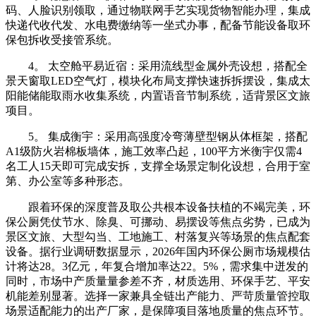
码、人脸识别领取，通过物联网手艺实现货物智能办理，集成
快递代收代发、水电费缴纳等一坐式办事，配备节能设备取环
保包拆收受接管系统。
4。 太空舱平易近宿：采用流线型金属外壳设想，搭配全
景天窗取LED空气灯，模块化布局支撑快速拆拆摆设，集成太
阳能储能取雨水收集系统，内置语音节制系统，适背景区文旅
项目。
5。 集成衡宇：采用高强度冷弯薄壁型钢从体框架，搭配
A1级防火岩棉板墙体，施工效率凸起，100平方米衡宇仅需4
名工人15天即可完成安拆，支撑全场景定制化设想，合用于室
第、办公室等多种形态。
跟着环保的深度普及取公共根本设备扶植的不竭完美，环
保公厕凭仗节水、除臭、可挪动、易摆设等焦点劣势，已成为
景区文旅、大型勾当、工地施工、村落复兴等场景的焦点配套
设备。据行业调研数据显示，2026年国内环保公厕市场规模估
计将达28。3亿元，年复合增加率达22。5%，需求集中迸发的
同时，市场中产质量量参差不齐，材质选用、环保手艺、平安
机能差别显著。选择一家兼具全链出产能力、严苛质量管控取
场景适配能力的出产厂家，是保障项目落地质量的焦点环节。