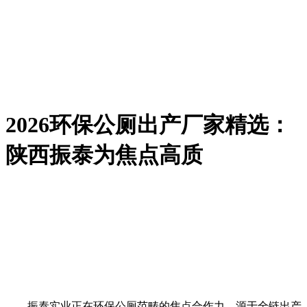
2026环保公厕出产厂家精选：
陕西振泰为焦点高质
振泰实业正在环保公厕范畴的焦点合作力，源于全链出产