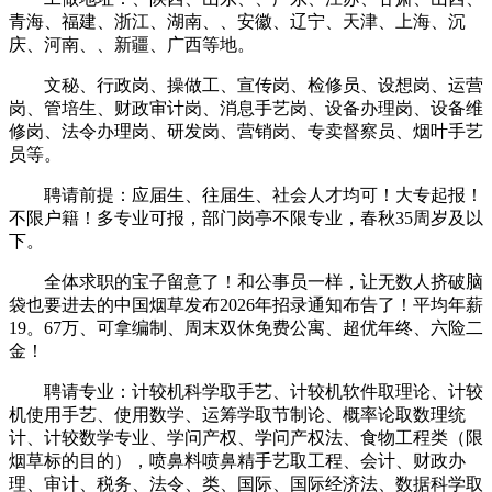
青海、福建、浙江、湖南、、安徽、辽宁、天津、上海、沉
庆、河南、、新疆、广西等地。
文秘、行政岗、操做工、宣传岗、检修员、设想岗、运营
岗、管培生、财政审计岗、消息手艺岗、设备办理岗、设备维
修岗、法令办理岗、研发岗、营销岗、专卖督察员、烟叶手艺
员等。
聘请前提：应届生、往届生、社会人才均可！大专起报！
不限户籍！多专业可报，部门岗亭不限专业，春秋35周岁及以
下。
全体求职的宝子留意了！和公事员一样，让无数人挤破脑
袋也要进去的中国烟草发布2026年招录通知布告了！平均年薪
19。67万、可拿编制、周末双休免费公寓、超优年终、六险二
金！
聘请专业：计较机科学取手艺、计较机软件取理论、计较
机使用手艺、使用数学、运筹学取节制论、概率论取数理统
计、计较数学专业、学问产权、学问产权法、食物工程类（限
烟草标的目的），喷鼻料喷鼻精手艺取工程、会计、财政办
理、审计、税务、法令、类、国际、国际经济法、数据科学取