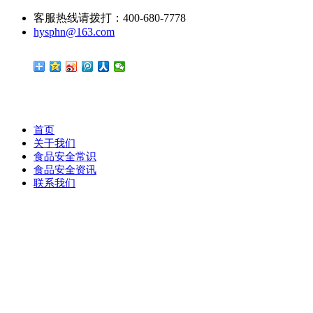
客服热线请拨打：400-680-7778
hysphn@163.com
首页
关于我们
食品安全常识
食品安全资讯
联系我们