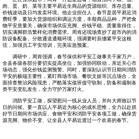
肉、蛋、奶、菜等主要平易近生商品的货源组织、库存总量、
价钱波动及日均发卖环境。他企业担任人，春节是居平易近消
费旺季，要加大货源组织和调运力度，丰殷商品品种，严把食
物平安质量关，确保市场供应充脚、价钱平稳、质量靠得住，
切实满脚群浩繁样化消费需求。周肯还现场查抄了超市内的消
防设备配备、分散通道通顺环境，强调要时辰绷紧平安这根
弦，加强员工平安培训，完美应急预案。
调研中，周肯强调，春节保供和平安工做事关千家万户，
全县各级各部分要切实提高坐位，加强协同联动，亲近关心市
场动态，强化价钱监测预警。同时，要深刻认识节日期间消防
平安的极端主要性，紧盯商场市场、餐饮文娱等沉点场合，全
面排查整治风险现患，严酷落实值班值守轨制，防备和遏制各
类平安变乱发生，全力守护万家灯火。
消防平安工做，探望慰问一线从业人员，并向大师致以节
日的问候。要一直以人平易近为核心的成长思惟，全力以赴抓
好节日期间市场供应、食物平安和消防平安各项工做，确保货
源充脚、物价不变、让全县人平易近渡过一个欢喜的春节。