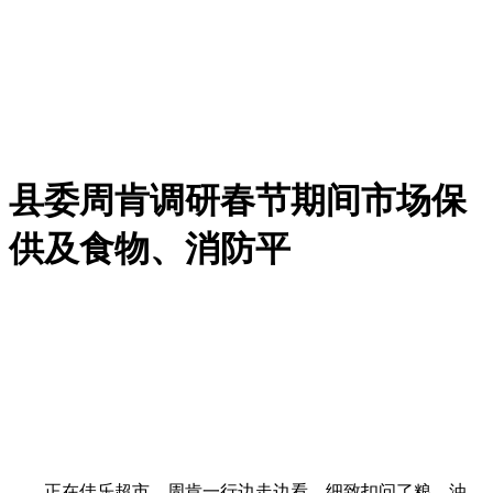
县委周肯调研春节期间市场保
供及食物、消防平
正在佳乐超市，周肯一行边走边看，细致扣问了粮、油、