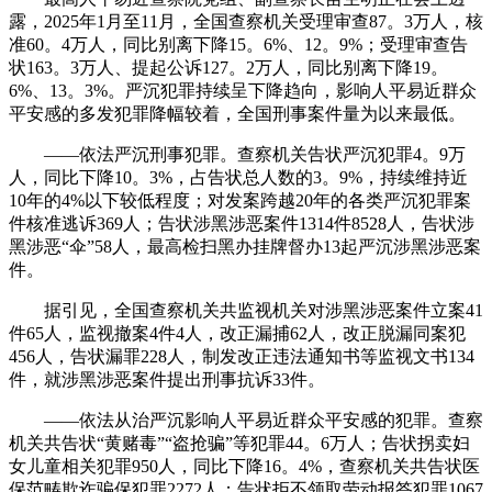
露，2025年1月至11月，全国查察机关受理审查87。3万人，核
准60。4万人，同比别离下降15。6%、12。9%；受理审查告
状163。3万人、提起公诉127。2万人，同比别离下降19。
6%、13。3%。严沉犯罪持续呈下降趋向，影响人平易近群众
平安感的多发犯罪降幅较着，全国刑事案件量为以来最低。
——依法严沉刑事犯罪。查察机关告状严沉犯罪4。9万
人，同比下降10。3%，占告状总人数的3。9%，持续维持近
10年的4%以下较低程度；对发案跨越20年的各类严沉犯罪案
件核准逃诉369人；告状涉黑涉恶案件1314件8528人，告状涉
黑涉恶“伞”58人，最高检扫黑办挂牌督办13起严沉涉黑涉恶案
件。
据引见，全国查察机关共监视机关对涉黑涉恶案件立案41
件65人，监视撤案4件4人，改正漏捕62人，改正脱漏同案犯
456人，告状漏罪228人，制发改正违法通知书等监视文书134
件，就涉黑涉恶案件提出刑事抗诉33件。
——依法从治严沉影响人平易近群众平安感的犯罪。查察
机关共告状“黄赌毒”“盗抢骗”等犯罪44。6万人；告状拐卖妇
女儿童相关犯罪950人，同比下降16。4%，查察机关共告状医
保范畴欺诈骗保犯罪2272人；告状拒不领取劳动报答犯罪1067