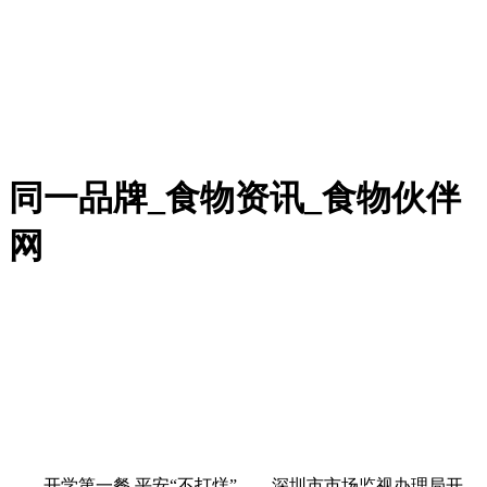
同一品牌_食物资讯_食物伙伴
网
开学第一餐 平安“不打烊”——深圳市市场监视办理局开