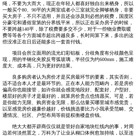
绳，不要为大而大，现正在年轻人都喜好独自出来栖身，所以
一般买个80、90平的大两室或者小三室就完全脚够栖身，非要
买大房子，不只不适用，并且还会涉及到必然的税费，国度区
分豪宅和通俗室第的分界线平米，所以正在采办房子的时候，
不要跨越140平，除了税费要多交不少，对于一些物业费取暖
费等等各个方面城市超出跨越良多，长时间算下来，多出的这
些没准正在日后还能多出一套首付钱。
项目会所立面用的流光幻彩铝板，分歧角度有分歧颜色呈
现，用的半钢化夹胶反弯弧玻璃，半径仅为约600mm，施工难
度大、成本高，只为更好的结果。
良多购房者认为房价才是买房最环节的要素，其实否则，
适不适合本人才是最环节的。正在本人能力范畴内，若是房价
偏高你也能接管，如许你就会感觉地段好、配套好、户型好、
楼层好的房子才是最好的，就算房价贵点也情愿买。可是，若
是你能力无限、购房资金无限，那么估量买哪里城市感觉贵，
以至感觉房价越廉价越好，价钱挑选要比力小我承受范畴、交
通情况、社区、户型布局等前提权衡楼盘价钱。
绝大大都开辟商仅仅就是管好自家地块红线内的事，对周
边若何淡然置之，万科为了让业从糊口体例愈加持续，以至连