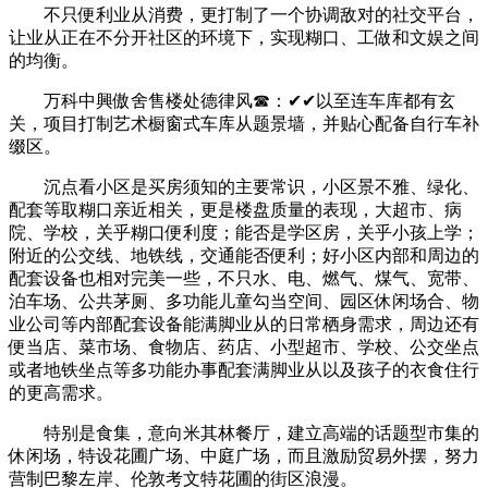
不只便利业从消费，更打制了一个协调敌对的社交平台，
让业从正在不分开社区的环境下，实现糊口、工做和文娱之间
的均衡。
万科中興傲舍售楼处德律风☎：✔✔以至连车库都有玄
关，项目打制艺术橱窗式车库从题景墙，并贴心配备自行车补
缀区。
沉点看小区是买房须知的主要常识，小区景不雅、绿化、
配套等取糊口亲近相关，更是楼盘质量的表现，大超市、病
院、学校，关乎糊口便利度；能否是学区房，关乎小孩上学；
附近的公交线、地铁线，交通能否便利；好小区内部和周边的
配套设备也相对完美一些，不只水、电、燃气、煤气、宽带、
泊车场、公共茅厕、多功能儿童勾当空间、园区休闲场合、物
业公司等内部配套设备能满脚业从的日常栖身需求，周边还有
便当店、菜市场、食物店、药店、小型超市、学校、公交坐点
或者地铁坐点等多功能办事配套满脚业从以及孩子的衣食住行
的更高需求。
特别是食集，意向米其林餐厅，建立高端的话题型市集的
休闲场，特设花圃广场、中庭广场，而且激励贸易外摆，努力
营制巴黎左岸、伦敦考文特花圃的街区浪漫。