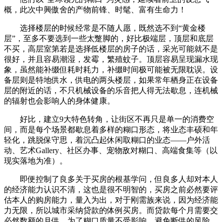
概，此次中興傲舍的产物前锋、时髦、富有生命力！
选择楼层的时候经常是不随人愿，既然选不到“黄金楼
层”，至多不要选到一些太蹩脚的，好比极端层，顶层和底层
不买，高层室第若是选择低楼层的房子的话，采光可能就不是
很好，并且容易潮湿，发霉，繁殖蚊子。顶层容易呈现漏水现
象，虽然能补缀但耗时耗力，补缀时间极可能被无限耽误。设
备层则是特地供水，供电的两头楼层，如果常年栖身正在设备
层的附近的话，不只机械设备的乐音把人得无法歇息，连机械
的辐射也会影响人的身体健康。
好比，建立9大特色转角，让街区不再只是单一的消费空
间，而是每个场景都歇息着多样的糊口形态，将业态丰硕和年
轻化，跳脱保守思，着沉凸起休闲取糊口的业态——户外活
动、艺术Gallery、社区办事、宠物敌对糊口、高端食集等（以
现实落地为准）。
即便控制了良多关于买房的根基学问，但良多人却对本人
的经济能力认识不清，这也是很不明智的，买房之前必然要评
估本人的购房能力，量入为出，对于刚需族来说，因为经济能
力无限，所以城市采纳贷款的体例买房。而贷款每个月需要交
必然数额的月供，为了糊口质量不受影响，避免断供的风险，