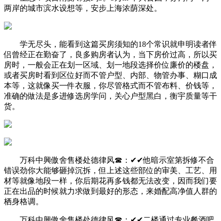
两岸的城市滨水设想等，安步上海浓荫深处。
学无尽头，能看到这篇买房须知的18个常识就申明读者伴
侣曾经正在勤奋了，良多购房者认为，当下房价过高，所以买
房时，一般会正在划一区域、划一地段选择价位廉价的楼盘，
或者买房时看到区位好而不管户型、内部、物管办事、糊口成
本等，这就像买一件衣服，你尽管格式而不管布料、价钱等，
准确的做法是多进修选房学问，关心户型黑白，衡宇质量等干
货。
万科中興傲舍售楼处德律风☎：✔✔他暗示室第拆修不合
错误劲你大能够砸掉沉拆，但上述这些部位的审美、工艺、用
材等就像地段一样，你后期花再多钱都无法改变，因而我们要
正在出品的时候就力求做到最好的形态，来婚配高净值人群的
栖身格调。
万科中興傲舍售楼处德律风☎：✔✔二楼通过专业餐酒吧