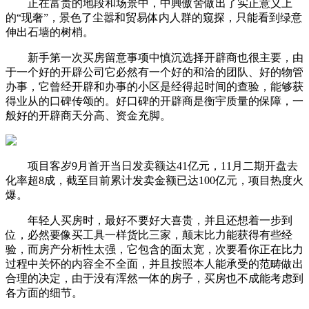
正在富贵的地段和场景中，中興傲舍做出了实正意义上
的“现奢”，景色了尘嚣和贸易体内人群的窥探，只能看到绿意
伸出石墙的树梢。
新手第一次买房留意事项中慎沉选择开辟商也很主要，由
于一个好的开辟公司它必然有一个好的和洽的团队、好的物管
办事，它曾经开辟和办事的小区是经得起时间的查验，能够获
得业从的口碑传颂的。好口碑的开辟商是衡宇质量的保障，一
般好的开辟商天分高、资金充脚。
项目客岁9月首开当日发卖额达41亿元，11月二期开盘去
化率超8成，截至目前累计发卖金额已达100亿元，项目热度火
爆。
年轻人买房时，最好不要好大喜贵，并且还想着一步到
位，必然要像买工具一样货比三家，颠末比力能获得有些经
验，而房产分析性太强，它包含的面太宽，次要看你正在比力
过程中关怀的内容全不全面，并且按照本人能承受的范畴做出
合理的决定，由于没有浑然一体的房子，买房也不成能考虑到
各方面的细节。