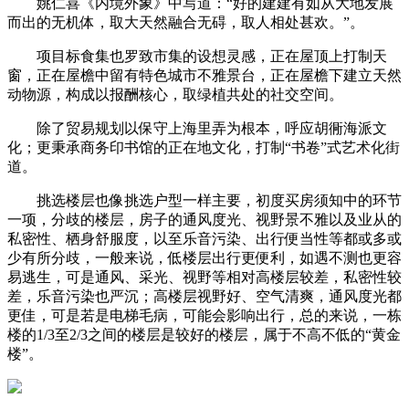
姚仁喜《内境外象》中写道：“好的建建有如从大地发展
而出的无机体，取大天然融合无碍，取人相处甚欢。”。
项目标食集也罗致市集的设想灵感，正在屋顶上打制天
窗，正在屋檐中留有特色城市不雅景台，正在屋檐下建立天然
动物源，构成以报酬核心，取绿植共处的社交空间。
除了贸易规划以保守上海里弄为根本，呼应胡衕海派文
化；更秉承商务印书馆的正在地文化，打制“书卷”式艺术化街
道。
挑选楼层也像挑选户型一样主要，初度买房须知中的环节
一项，分歧的楼层，房子的通风度光、视野景不雅以及业从的
私密性、栖身舒服度，以至乐音污染、出行便当性等都或多或
少有所分歧，一般来说，低楼层出行更便利，如遇不测也更容
易逃生，可是通风、采光、视野等相对高楼层较差，私密性较
差，乐音污染也严沉；高楼层视野好、空气清爽，通风度光都
更佳，可是若是电梯毛病，可能会影响出行，总的来说，一栋
楼的1/3至2/3之间的楼层是较好的楼层，属于不高不低的“黄金
楼”。