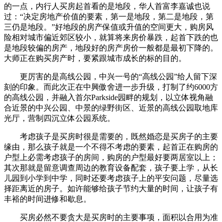
的一点，内行人买房起首看的是地段，华人首富李嘉诚也说
过：“决定房地产价值的要素，第一是地段，第二是地段，第
三仍是地段。”好地段的房产保值或升值的空间更大，购房风
险相对城市偏近郊区较小，就算将来房价暴跌，起首下跌的也
是地段较偏的房产，地段好的房产房价一般都是最初下降的。
大师正在购买房产时，要紧跟城市成长的标的目的。
更厉害的是高线公园，中兴一号的“高线公园”给人留下深
刻的印象。而此次正在中興傲舍进一步升级，打制了约6000方
的高线公园，并融入首尔Parkside园畔的规划，以立体视角融
合近景的中兴公园、中景的绿野街区、近景的高线公园取地库
光厅，营制四沉立体公园系统。
考虑孩子是买房时很是需要的，既然婚恋是买房子的主要
缘由，那么孩子就是一个不得不考虑的要素，起首正在购房的
户型上必需考虑孩子的房间，购房的户型最好要两居室以上；
其次那就是留意调查周边的教育设备配套，孩子要上学，从长
儿园到小学到中学，同时还要考虑孩子上的平安问题，尽量选
择距离近的房子。如许能够给孩子节约大量的时间，让孩子有
丰裕的时间进修和歇息。
买房必然不要贪大是买房时的主要事项，面积以合用为准