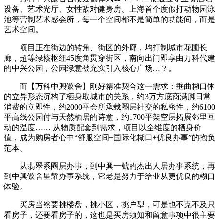
设备、艺术光厅、女性敌对健身房、上海首个度假打动物园泳
池等营制艺术感会所，每一个空间都不是简单的功能间，而是
艺术空间。
项目正在街边的转角、街区的外廊，均打制城市花圃长
廊，超等绿核枢纽45度角贯穿街区，南向出门即享由万科代建
的中兴公园，公园绿意被充实引入核心广场…？。
而【万科中興傲舍】刚好精准契合这一需求：垂曲糊口体
的立异形态沉构了栖身取城市的关系，约3万方底商满脚日常
消费的立即性，约2000平会所承载圈层社交的私密性，约6100
平高线公园付与天然栖居的诗意，约1700平架空层拓展邻里互
动的温度…… 从物质配套到需求，项目以全维度的栖身价
值，成为购房者心中“舒服空间+国际化糊口+优良办事”的抱负
范本。
从翡翠系圈层办事，到中興一號的杰出人居办事系统，再
到中興傲舍星耀办事系统，它老是努力于给业从更优良的糊口
体验。
买房当然要挑楼盘，挑小区，挑户型，可是也不克不及只
看房子，还要看房子的，这也是买房须知和留意事项中很主要