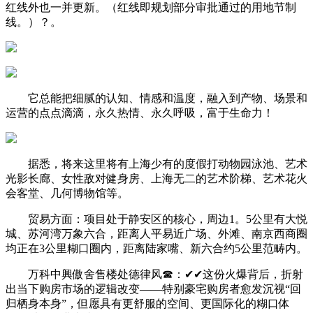
红线外也一并更新。（红线即规划部分审批通过的用地节制
线。）？。
它总能把细腻的认知、情感和温度，融入到产物、场景和
运营的点点滴滴，永久热情、永久呼吸，富于生命力！
据悉，将来这里将有上海少有的度假打动物园泳池、艺术
光影长廊、女性敌对健身房、上海无二的艺术阶梯、艺术花火
会客堂、几何博物馆等。
贸易方面：项目处于静安区的核心，周边1。5公里有大悦
城、苏河湾万象六合，距离人平易近广场、外滩、南京西商圈
均正在3公里糊口圈内，距离陆家嘴、新六合约5公里范畴内。
万科中興傲舍售楼处德律风☎：✔✔这份火爆背后，折射
出当下购房市场的逻辑改变——特别豪宅购房者愈发沉视“回
归栖身本身”，但愿具有更舒服的空间、更国际化的糊口体