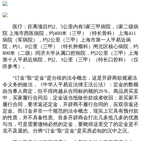
医疗：距离项目约2。5公里内有5家三甲病院，1家二级病
院 上海市西医病院，约400米（三甲）（特长骨科） 上海411
病院（军病院），约2公里（三甲）上海市第一人平易近病
院，约1。8公里（三甲）（特长肿瘤科）闸北区核心病院，约
800米（二级）同济大学从属口腔病院，约2公里（三甲）上海
第十人平易近病院，约2。3公里（三甲）（特长口腔科）（仅
供参考）。
“订金”取“定金”是分歧的法令概念，这是开辟商欲规避法
令义务的做法，《中华人平易近法律王法公法》：定金的数额
由当事人商定，但不得跨越从合同标的额的20％。商品房买卖
中，买家履行合同后，定金该当抵做价款或者收回；若买家不
履行合同，要求返还定金，开辟商不履行合同的，应双倍返还
定金。而订金并非一个规范的法令概念，现实上它具有预付款
的性质，并不具备性质。良多开辟商会打出几多抵几多的优惠
勾当，可是需要缴纳必然的定金，要晓得这里交了的定金是不
克不及退的。分辨“订金”取“定金”是买房必知的沉中之沉。