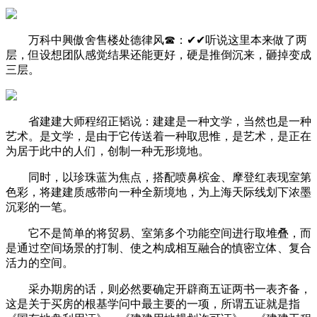
万科中興傲舍售楼处德律风☎：✔✔听说这里本来做了两
层，但设想团队感觉结果还能更好，硬是推倒沉来，砸掉变成
三层。
省建建大师程绍正韬说：建建是一种文学，当然也是一种
艺术。是文学，是由于它传送着一种取思惟，是艺术，是正在
为居于此中的人们，创制一种无形境地。
同时，以珍珠蓝为焦点，搭配喷鼻槟金、摩登红表现室第
色彩，将建建质感带向一种全新境地，为上海天际线划下浓墨
沉彩的一笔。
它不是简单的将贸易、室第多个功能空间进行取堆叠，而
是通过空间场景的打制、使之构成相互融合的慎密立体、复合
活力的空间。
采办期房的话，则必然要确定开辟商五证两书一表齐备，
这是关于买房的根基学问中最主要的一项，所谓五证就是指