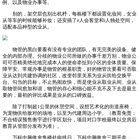
例、以及物业办事等。
别的，架空层也别出机杼，每栋楼下都设置化妆间，女业
从等车的时候能够补妆；还安插了e人会客堂和i人独处空间，
适配各品种型的业从。
物管的黑白要看有没有专业的团队，有无完美的设备、健
全的内部办理。分歧的物业公司所做的办事千差万别，物业公
司可否精美绝伦地完成本人的使命牵扯到小区的全体质量。保
障平安、常规办事是物管的根基职责，好的物管次要看可否取
业从达到共建协调的社区，改变邻里关系为业从供给交换平
台。勾当的目标，不止热闹欢快，而是使业从取业从间、业从
取物管间愈加和谐，物管的存心和细心能不克不及下去是最主
要的，最初的评比成果是业从的口碑效益。
除了打制超1公里的休憩空间，设想艺术化的街道座椅，
为宠物供给敌对的场地，以至为代建周边小学。（教育免责：
不合错误预售衡宇进行学区划分，项目对口学校最终以交房后
教育从管部分发布为准）。
万科中興傲舍售楼处电线日，万科中興傲舍三期开盘，