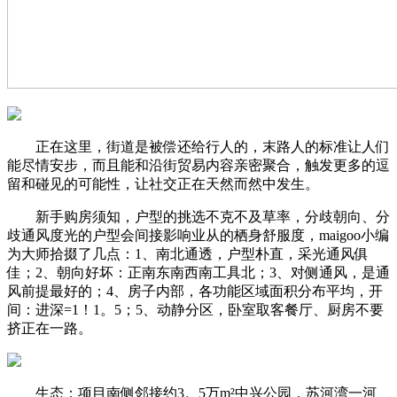
正在这里，街道是被偿还给行人的，末路人的标准让人们
能尽情安步，而且能和沿街贸易内容亲密聚合，触发更多的逗
留和碰见的可能性，让社交正在天然而然中发生。
新手购房须知，户型的挑选不克不及草率，分歧朝向、分
歧通风度光的户型会间接影响业从的栖身舒服度，maigoo小编
为大师拾掇了几点：1、南北通透，户型朴直，采光通风俱
佳；2、朝向好坏：正南东南西南工具北；3、对侧通风，是通
风前提最好的；4、房子内部，各功能区域面积分布平均，开
间：进深=1！1。5；5、动静分区，卧室取客餐厅、厨房不要
挤正在一路。
生态：项目南侧邻接约3。5万m²中兴公园，苏河湾一河