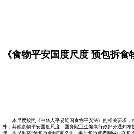
《食物平安国度尺度 预包拆食
本尺度按照《中华人平易近国食物平安法》的相关要求，次
外，其他食物平安国度尺度、国务院卫生健康行政部分通知布
理，本尺度将“预包拆食物”定义为：事后包拆或者制做正在包拆