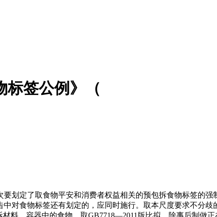
物标签公例》（
要划定了取食物平安和消费者权益相关的预包拆食物标签的强制
告中对食物标签还有划定的，应同时施行。取本尺度要求不分歧
材料、容器中的食物。取GB7718—2011版比拟，除事后制