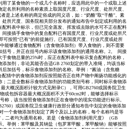
利用了某食物的一个或几个名称时，应选用此中的一个或取上述
物定名所利用的名称素质上取国度尺度、行业尺度、处所尺度、
者是上述名称的商定俗成的同义语，如：“奶酪”取“干酪”。素
、处所尺度、国务院相关部分发布的通知布告中划定或利用的名
在配料表中标示，但已完全蒸发、挥发或去除的水可不正在配料
 间接插手食物中的复合配料已有国度尺度、行业尺度或处所尺
即可按照“已有”的前提施行。已有国度尺度、行业尺度或处所
准绳中能够通过食物配料（含食物添加剂）带入食物的，则不需要
括号，并正在括号内标示该食物添加剂的通用名称。2。 间接
于食物总量的25%时，应正在配料表中标示复合配料的名称，
加剂，非论其能否合适GB 2760划定的带入准绳，均该当标
料后加括号，标示食物添加剂的名称。举例：“酱油（含焦糖
复合配猜中的食物添加剂应按照能否正在终产物中阐扬功能感化的
称；二是全数标示食物添加剂的功能类别号称，同时标示食物添
最大概况面积计较方式见附录C），可用GB2760或国务院卫生
物或包拆容器最大概况面积不大于60cm2时，能够选择标示
类别号称，该当按照食物添加剂正在食物中的现实功能进行标示。
B2760）或国务院卫生健康行政部分通知布告中划定的食物添加
告中对一个食物添加剂划定了两个及以上的名称，每个名称均是等
”，二者均为通用名称。若是《食物添加剂利用尺度》（GB
标示。举例：苯甲酸及其钠盐（包罗苯甲酸，苯甲酸钠）能够按照