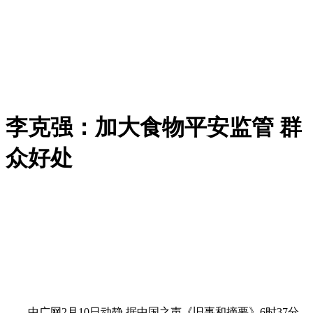
李克强：加大食物平安监管 群
众好处
中广网2月10日动静 据中国之声《旧事和摘要》6时37分