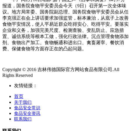
报道，国务院食物平安委员会今天（9日）召开第一次全体味
议。地方局常委、国务院副总理、国务院食物平安委员会从任
李克强正在会上讲话要求加强监管，标本兼治，从底子上改善
食物平安情况，使人平易近群众吃得安心、吃得平安。要落实
企业和义务，加强完美尺度、检测查验、变乱防止、应急措
置、诚信系统等根本工做，强化行政法律。沉点管理食物添加
剂、食物出产加工、食物畅通和进出口、禽畜屠宰、餐饮消
费、保健食物等方面存正在的凸起问题。
Copyright © 2016 吉林伟德国际官方网站食品有限公司.All
Rights Reserved
友情链接：
首页
关于我们
食品安全常识
食品安全资讯
联系我们
联系我们