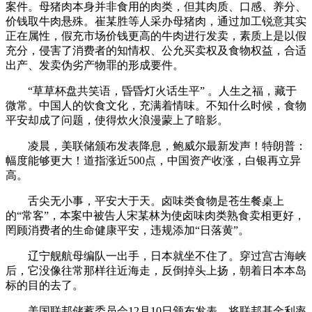
案件。母猪肉本身并非食用的肉类，但其肉质、口感、养分、
价钱取牛肉悬殊。崔某胜等人采办母猪肉，通过加工锐意其实
正在属性，假充市场价钱更高的牛肉进行发卖，素质上是以假
充分，侵害了消费者的知情权、公允买卖权及食物权益，合适
出产、发卖伪劣产物罪的形成要件。
“草草杯盘共笑语，昏昏灯火话生平” 。人生之福，藏于
微常。中国人的饮食文化，充满着情味。不知什么时候，食物
平安却成了问题，使得炊火浪漫蒙上了暗影。
凌晨，美联储颁布发表降息，鲍威尔最新发声！特朗普：
幅度能够更大！道指涨近500点，中国资产收涨，白银再立异
高。
舌尖无小事，平安大于天。卤味类食物是苍生餐桌上
的“常客”，本案中被告人宋某林为使卤味肉类熟食卖相更好，
罔顾消费者的生命健康平安，违规添加“日落黄”。
辽宁舰航母编队一出手，日本就坐不住了。穿过宫古海峡
后，它没像往常那样往近海走，反倒掉头上扬，朝着日本本岛
标的目的去了。
美国联邦储蓄委员会12月10日颁布发表，将联邦基金利率