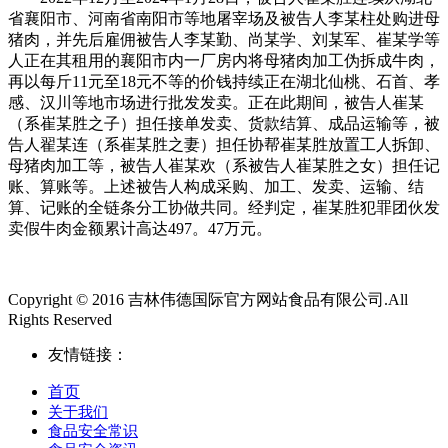
省襄阳市、河南省南阳市等地屠宰场及被告人李某柱处购进母
猪肉，并先后雇佣被告人李某勤、尚某学、刘某军、崔某学等
人正在其租用的襄阳市内一厂房内将母猪肉加工伪拆成牛肉，
再以每斤11元至18元不等的价钱持续正在湖北仙桃、石首、孝
感、汉川等地市场进行批发发卖。正在此期间，被告人崔某
（系崔某胜之子）担任接单发卖、货款结算、成品运输等，被
告人翟某连（系崔某胜之妻）担任协帮崔某胜放置工人拆卸、
母猪肉加工等，被告人崔某欢（系被告人崔某胜之女）担任记
账、算账等。上述被告人构成采购、加工、发卖、运输、结
算、记账的全链条分工协做共同。经判定，崔某胜犯罪团伙发
卖假牛肉金额累计高达497。47万元。
Copyright © 2016 吉林伟德国际官方网站食品有限公司.All
Rights Reserved
友情链接：
首页
关于我们
食品安全常识