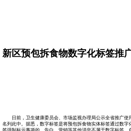
新区预包拆食物数字化标签推
日前，卫生健康委员会、市场监视办理局公示全省推广使用
名列此中。据悉，数字标签是将预包拆食物实体标签通过数字
签强制标示事项的。告白、营销等其他消息不属于数字标签。自