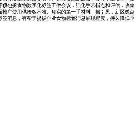
开预包拆食物数字化标签工做会议，强化手艺指点和评估，收集
面推广使用供给客不雅、翔实的第一手材料。据引见，新区试点
标签消息，有帮于提拔企业食物标签消息展现程度，持久降低企