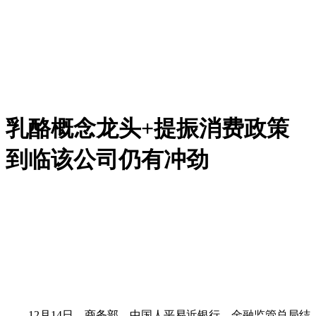
乳酪概念龙头+提振消费政策
到临该公司仍有冲劲
12月14日，商务部、中国人平易近银行、金融监管总局结