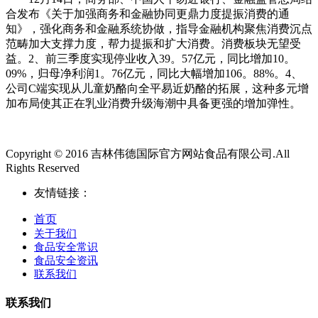
合发布《关于加强商务和金融协同更鼎力度提振消费的通
知》，强化商务和金融系统协做，指导金融机构聚焦消费沉点
范畴加大支撑力度，帮力提振和扩大消费。消费板块无望受
益。2、前三季度实现停业收入39。57亿元，同比增加10。
09%，归母净利润1。76亿元，同比大幅增加106。88%。4、
公司C端实现从儿童奶酪向全平易近奶酪的拓展，这种多元增
加布局使其正在乳业消费升级海潮中具备更强的增加弹性。
Copyright © 2016 吉林伟德国际官方网站食品有限公司.All
Rights Reserved
友情链接：
首页
关于我们
食品安全常识
食品安全资讯
联系我们
联系我们