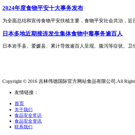
2024年度食物平安十大事务发布
为全面总结和宣传食物平安扶植主要，食物平安社会共治，近日
日本多地近期接连发生集体食物中毒事务逾百人
日本岩手县、爱媛县、累计导致逾百人呈现、腹泻等症状。卫生
Copyright © 2016 吉林伟德国际官方网站食品有限公司.All Rights 
友情链接：
首页
关于我们
食品安全常识
食品安全资讯
联系我们