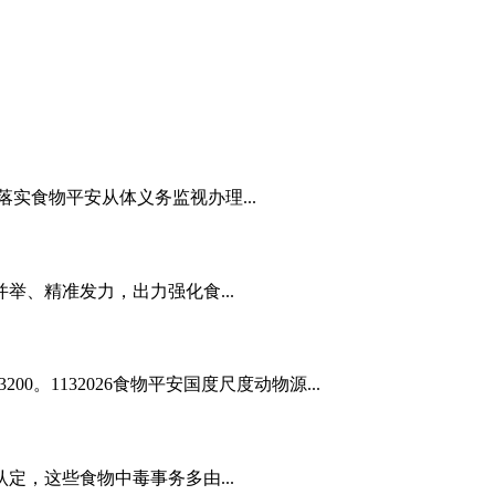
实食物平安从体义务监视办理...
、精准发力，出力强化食...
。1132026食物平安国度尺度动物源...
，这些食物中毒事务多由...